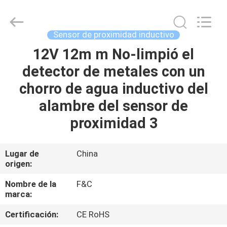
de
la
automatización
industrial
Supplier.
Sensor de proximidad inductivo
Copyright
©
2019
12V 12m m No-limpió el
HOGAR
-
2025
detector de metales con un
F&C
Sensing
Technology
PRODUCTOS
chorro de agua inductivo del
(Hunan)
Co.,Ltd.
All
alambre del sensor de
Rights
Reserved.
SOBRE
proximidad 3
NOSOTROS
Lugar de
China
origen:
VIAJE
DE
Nombre de la
F&C
marca:
LA
Certificación:
CE RoHS
FÁBRICA