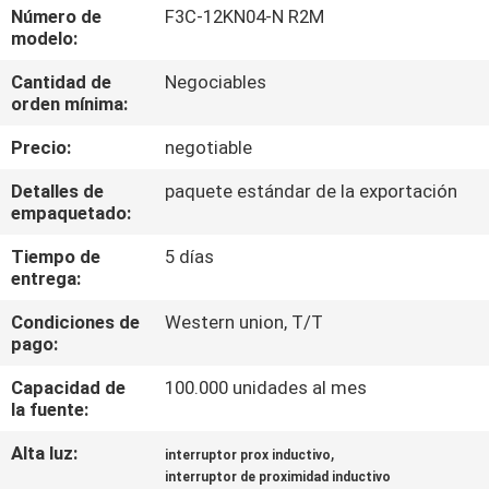
Número de
F3C-12KN04-N R2M
modelo:
CONTROL
Cantidad de
Negociables
DE
orden mínima:
CALIDAD
Precio:
negotiable
ÉNTRENOS
Detalles de
paquete estándar de la exportación
empaquetado:
EN
Tiempo de
5 días
CONTACTO
entrega:
CON
Condiciones de
Western union, T/T
pago:
NOTICIAS
Capacidad de
100.000 unidades al mes
la fuente:
PIDA
Alta luz:
,
interruptor prox inductivo
UNA
interruptor de proximidad inductivo