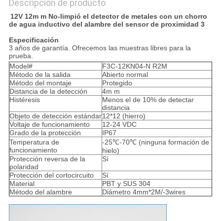
Descripción de producto
12V 12m m No-limpió el detector de metales con un chorro
de agua inductivo del alambre del sensor de proximidad 3
Especificación
3 años de garantía. Ofrecemos las muestras libres para la
prueba.
Model#
F3C-12KN04-N R2M
Método de la salida
Abierto normal
Método del montaje
Protegido
Distancia de la detección
4m m
Histéresis
Menos el de 10% de detectar
distancia
Objeto de detección estándar
12*12 (hierro)
Voltaje de funcionamiento
12-24 VDC
Grado de la protección
IP67
Temperatura de
-25℃-70℃ (ninguna formación de
funcionamiento
hielo)
Protección reversa de la
Sí
polaridad
Protección del cortocircuito
Sí
Material
PBT y SUS 304
Método del alambre
Diámetro 4mm*2M/-3wires