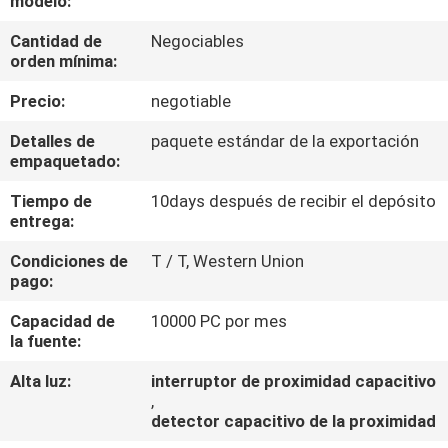
modelo:
Cantidad de
Negociables
CONTROL
orden mínima:
DE
Precio:
negotiable
CALIDAD
Detalles de
paquete estándar de la exportación
empaquetado:
ÉNTRENOS
Tiempo de
10days después de recibir el depósito
EN
entrega:
CONTACTO
Condiciones de
T / T, Western Union
CON
pago:
Capacidad de
10000 PC por mes
PIDA
la fuente:
UNA
Alta luz:
interruptor de proximidad capacitivo
,
CITA
detector capacitivo de la proximidad