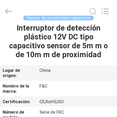
de
la
automatización
industrial
Proveedor.
Sensor de proximidad capacitivo
Copyright
©
2019
Interruptor de detección
HOGAR
-
2020
plástico 12V DC tipo
industrial-
automationsensors.com.
All
PRODUCTOS
capacitivo sensor de 5m m o
Rights
Reserved.
de 10m m de proximidad
SOBRE
NOSOTROS
Lugar de
China
origen:
VIAJE
Nombre de la
F&C
marca:
DE
Certificación:
CE,RoHS,ISO
LA
FÁBRICA
Número de
Serie de FKC