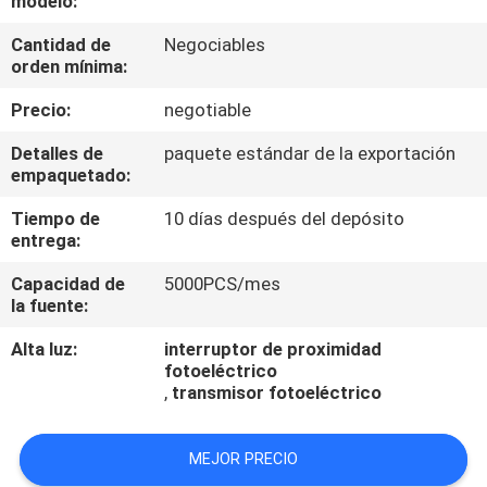
modelo:
Cantidad de
Negociables
CONTROL
orden mínima:
DE
Precio:
negotiable
CALIDAD
Detalles de
paquete estándar de la exportación
empaquetado:
ÉNTRENOS
Tiempo de
10 días después del depósito
EN
entrega:
CONTACTO
Capacidad de
5000PCS/mes
CON
la fuente:
Alta luz:
interruptor de proximidad
PIDA
fotoeléctrico
,
transmisor fotoeléctrico
UNA
CITA
MEJOR PRECIO