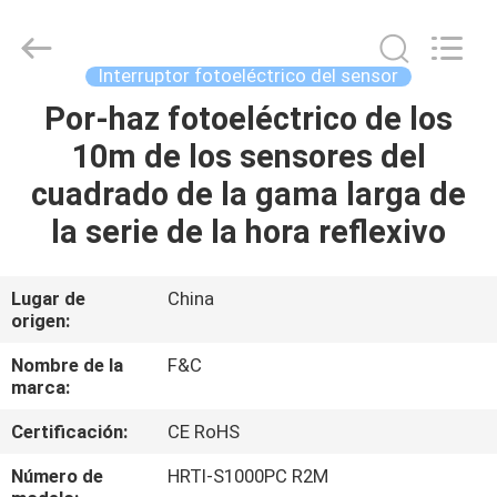
de
la
automatización
industrial
Proveedor.
Interruptor fotoeléctrico del sensor
Copyright
©
2019
Por-haz fotoeléctrico de los
HOGAR
-
2020
10m de los sensores del
industrial-
automationsensors.com.
All
PRODUCTOS
cuadrado de la gama larga de
Rights
Reserved.
la serie de la hora reflexivo
SOBRE
NOSOTROS
Lugar de
China
origen:
VIAJE
Nombre de la
F&C
marca:
DE
Certificación:
CE RoHS
LA
FÁBRICA
Número de
HRTI-S1000PC R2M